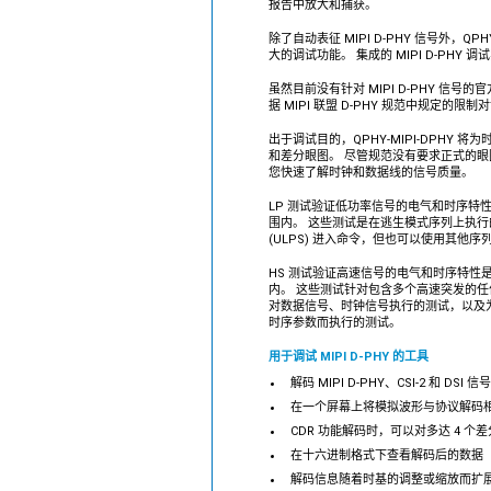
报告中放大和捕获。
除了自动表征 MIPI D-PHY 信号外，QPHY
大的调试功能。 集成的 MIPI D-PH
虽然目前没有针对 MIPI D-PHY 信号
据 MIPI 联盟 D-PHY 规范中规定的限
出于调试目的，QPHY-MIPI-DPHY 
和差分眼图。 尽管规范没有要求正式的
您快速了解时钟和数据线的信号质量。
LP 测试验证低功率信号的电气和时序特
围内。 这些测试是在逃生模式序列上执行
(ULPS) 进入命令，但也可以使用其他序
HS 测试验证高速信号的电气和时序特性
内。 这些测试针对包含多个高速突发的任
对数据信号、时钟信号执行的测试，以及
时序参数而执行的测试。
用于调试 MIPI D-PHY 的工具
解码 MIPI D-PHY、CSI-2 和 DSI 信号
在一个屏幕上将模拟波形与协议解码
CDR 功能解码时，可以对多达 4 个
在十六进制格式下查看解码后的数据
解码信息随着时基的调整或缩放而扩