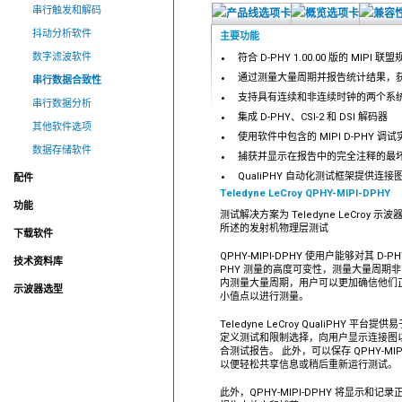
串行触发和解码
抖动分析软件
主要功能
数字滤波软件
符合 D-PHY 1.00.00 版的 MIPI 联
通过测量大量周期并报告统计结果，获得
串行数据合致性
支持具有连续和非连续时钟的两个系
串行数据分析
集成 D-PHY、CSI-2 和 DSI 解码器
其他软件选项
使用软件中包含的 MIPI D-PHY 
数据存储软件
捕获并显示在报告中的完全注释的最
QualiPHY 自动化测试框架提供
配件
Teledyne LeCroy QPHY-MIPI-DPHY
功能
测试解决方案为 Teledyne LeCroy 示波器
所述的发射机物理层测试
下载软件
QPHY-MIPI-DPHY 使用户能够对其 D-P
技术资料库
PHY 测量的高度可变性，测量大量周期
内测量大量周期，用户可以更加确信他们
示波器选型
小值点以进行测量。
Teledyne LeCroy QualiPHY 
定义测试和限制选择，向用户显示连接图
合测试报告。 此外，可以保存 QPHY-MIP
以便轻松共享信息或稍后重新运行测试。
此外，QPHY-MIPI-DPHY 将显示