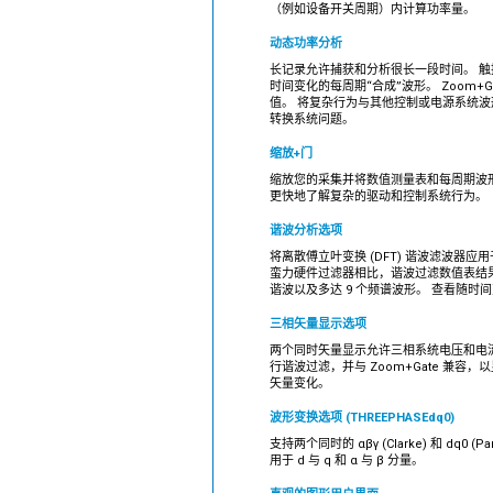
（例如设备开关周期）内计算功率量。
动态功率分析
长记录允许捕获和分析很长一段时间。 
时间变化的每周期“合成”波形。 Zoom+
值。 将复杂行为与其他控制或电源系统
转换系统问题。
缩放+门
缩放您的采集并将数值测量表和每周期波
更快地了解复杂的驱动和控制系统行为。
谐波分析选项
将离散傅立叶变换 (DFT) 谐波滤波器应
蛮力硬件过滤器相比，谐波过滤数值表结
谐波以及多达 9 个频谱波形。 查看随时间
三相矢量显示选项
两个同时矢量显示允许三相系统电压和电
行谐波过滤，并与 Zoom+Gate 兼容
矢量变化。
波形变换选项 (THREEPHASEdq0)
支持两个同时的 αβγ (Clarke) 和 dq0 
用于 d 与 q 和 α 与 β 分量。