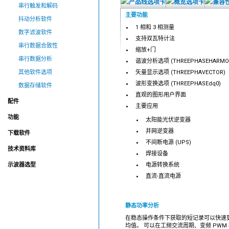
串行触发和解码
主要功能
抖动分析软件
1 相和 3 相测量
数字滤波软件
支持双瓦特计法
串行数据合致性
缩放+门
串行数据分析
谐波分析选项 (THREEPHASEHARMON
其他软件选项
矢量显示选项 (THREEPHAVECTOR)
波形变换选项 (THREEPHASEdq0)
数据存储软件
直观的图形用户界面
配件
主要应用
功能
太阳能光伏逆变器
并网逆变器
下载软件
不间断电源 (UPS)
技术资料库
焊接设备
示波器选型
电源转换系统
直流-直流电源
静态功率分析
在稳态操作条件下获取的短记录可以快速更新 
均值。 可以在工频交流周期、变频 PWM