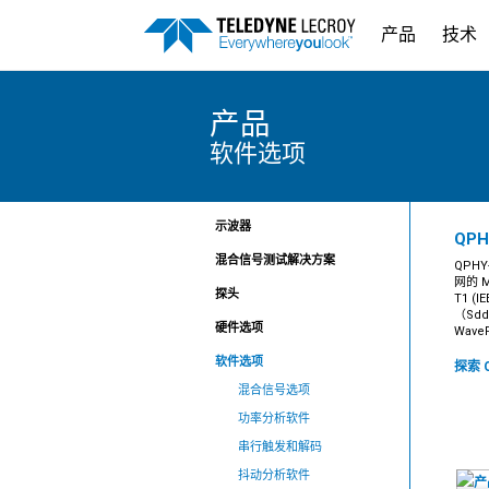
产品
技术
产品
软件选项
示波器
QPH
混合信号测试解决方案
QPHY
网的 
探头
T1 (
（Sd
硬件选项
Wave
软件选项
探索 Q
混合信号选项
功率分析软件
串行触发和解码
抖动分析软件