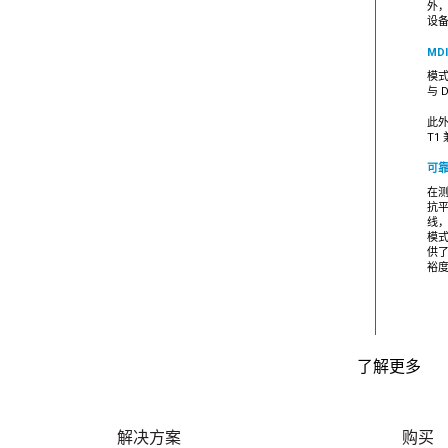
外，
设备
MD
模式
与 
此外
T1
可
在测
抗平
线，
模式
供了
裕
了解更多
解决方案
购买