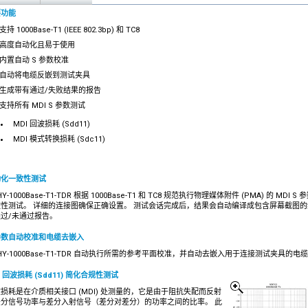
要功能
支持 1000Base-T1 (IEEE 802.3bp) 和 TC8
高度自动化且易于使用
内置自动 S 参数校准
自动将电缆反嵌到测试夹具
生成带有通过/失败结果的报告
支持所有 MDI S 参数测试
MDI 回波损耗 (Sdd11)
MDI 模式转换损耗 (Sdc11)
动化一致性测试
Y-1000Base-T1-TDR 根据 1000Base-T1 和 TC8 规范执行物理媒体附件 (PMA) 的 MDI S 
致性测试。 详细的连接图确保正确设置。 测试会话完成后，结果会自动编译成包含屏幕截图的
过/未通过报告。
参数自动校准和电缆去嵌入
HY-1000Base-T1-TDR 自动执行所需的参考平面校准，并自动去嵌入用于连接测试夹具的电
I 回波损耗 (Sdd11) 简化合规性测试
损耗是在介质相关接口 (MDI) 处测量的，它是由于阻抗失配而反射
差分信号功率与差分入射信号（差分对差分）的功率之间的比率。 此