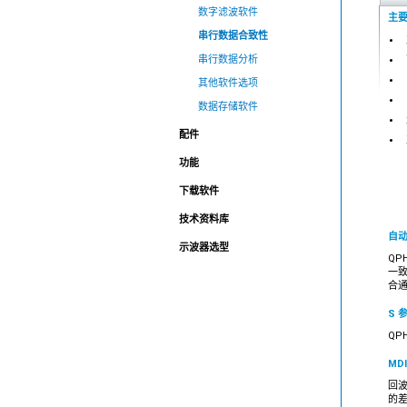
数字滤波软件
主
串行数据合致性
串行数据分析
其他软件选项
数据存储软件
配件
功能
下载软件
技术资料库
自
示波器选型
QPH
一
合通
S 
QP
MD
回波
的