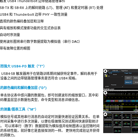
触发 USB4 Thunderbolt 边带链路管理事件
SB-TX 和 SB-RX 上的解码链路 (LT)、管理 (AT) 和重定时器 (RT) 处理
USB4 和 Thunderbolt 边带 PHY 一致性测量
直观的颜色编码叠加层和注释
具有缩放和模式搜索功能的交互式协议表
自动时序测量
使用波形图将串行数字数据提取为模拟值（串行 DAC）
带有故障位置的眼图
而强大 USB4-PD 触发（“T”）
 USB4-SB 触发器用于在链路训练期间捕获特定事件，解码表用于
设备之间的边带链路管理事务是否符合 USB4 规格。
的颜色编码和解码叠加层 ("D")
需单击协议表中感兴趣的数据包，即可创建波形的缩放窗口，其中彩
编码覆盖层显示数据包类型、命令类型和消息详细信息。
的测量/图表工具（“M”）
过模拟信号或其他串行消息的自动定时测量快速验证因果关系。 在单
长时间采集中进行多次测量，以便在极端情况测试期间快速获取统计
据。 可以将串行（数字）数据提取为模拟值并绘制图表以监控随时间
化的系统性能，就好像它是直接探测的一样。 更快地完成验证并获得
好的洞察力。