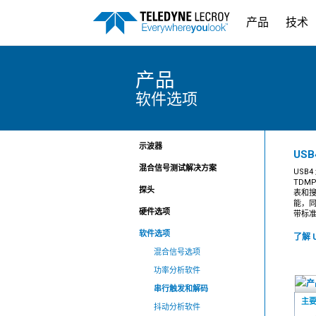
产品
技术
产品
软件选项
示波器
USB
混合信号测试解决方案
USB
TDM
探头
表和
能，同
硬件选项
带标
软件选项
了解 U
混合信号选项
功率分析软件
串行触发和解码
主
抖动分析软件