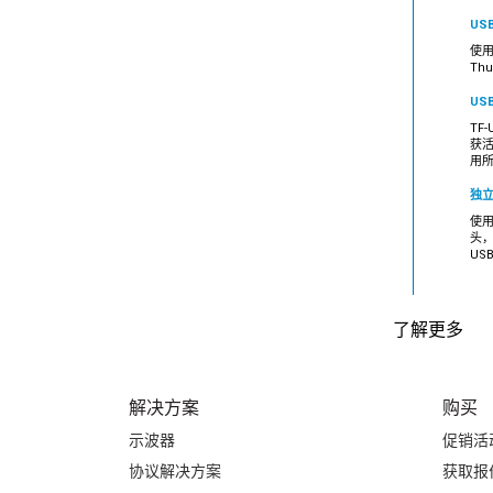
USB
使用
Th
US
TF
获活
用所
独立
使用
头，
US
了解更多
解决方案
购买
示波器
促销活
协议解决方案
获取报