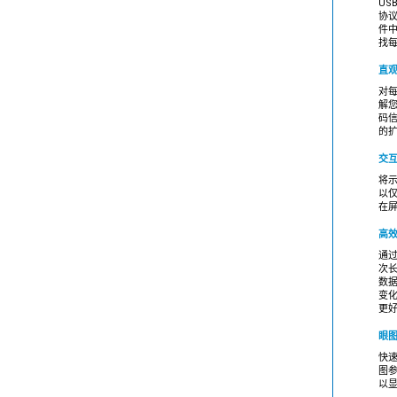
US
协议
件
找每
直观
对
解
码
的
交互
将
以
在屏
高效
通
次
数
变
更
眼图 
快
图
以