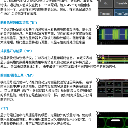
B 1.x/2.0解码包的强大搜索引擎可以快速找到事件、数据包、事务或
错误。通过输入值或仅查找下一个匹配项，输入 45 个可用搜索条
中的任何一个，从而搜索解码数据的长记录。例如，搜索长记录以查
个 EOP 后经常发生的故障
的彩色解码叠加功能 ("D")
每个协议的特定部分和整个消息帧使用彩色透明的叠加功能，便于理
您的串行数据信息。与其他解决方案不同，我们的解决方案将协议解
信息远离信号，直接在显示器上关联波形和协议解码。随着采集长度
扩大或缩短，解码叠加层将进行调整，以显示恰到好处的信息量
式表格汇总结果（“D”）
示波器转换成协议分析仪，并以表格形式显示解码信息。 自定义表格
仅显示感兴趣的数据并触摸表格中的消息以自动缩放到它并将其显示
幕上。 导出表以供离线分析， 表中最多可同时显示四种不同的任何类型的解码信号。
的测量/图表工具（“M”）
过模拟信号或其他串行消息的自动定时测量快速验证因果关系。 在单
长时间采集中进行多次测量，以便在极端情况测试期间快速获取统计
据。 可以将串行（数字）数据提取为模拟值并绘制图表以监控随时间
化的系统性能，就好像它是直接探测的一样。 更快地完成验证并获得
好的洞察力。
("E")
速显示分组低速串行数据信号的眼图，无需额外的设置时间。使用眼
参数来量化系统性能，并应用标准或自定义眼图模板来识别异常。可
显示触碰模板的点，并可以强制示波器进入停止模式。