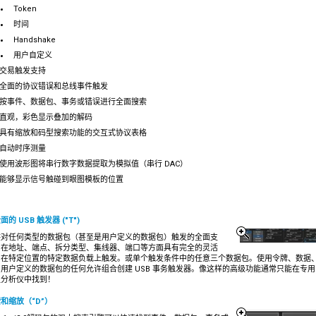
Token
时间
Handshake
用户自定义
交易触发支持
全面的协议错误和总线事件触发
按事件、数据包、事务或错误进行全面搜索
直观，彩色显示叠加的解码
具有缩放和码型搜索功能的交互式协议表格
自动时序测量
使用波形图将串行数字数据提取为模拟值（串行 DAC）
能够显示信号触碰到眼图模板的位置
面的 USB 触发器 ("T")
供对任何类型的数据包（甚至是用户定义的数据包）触发的全面支
，在地址、端点、拆分类型、集线器、端口等方面具有完全的灵活
。在特定位置的特定数据负载上触发。或单个触发条件中的任意三个数据包。使用令牌、数据
用户定义的数据包的任何允许组合创建 USB 事务触发器。像这样的高级功能通常只能在专用
议分析仪中找到！
和缩放（“D”）