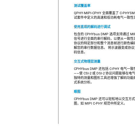
测试覆盖率
QPHY-MIPI-CPHY 全面覆盖了 C-PHYSM
试套件中定义的高速和低功耗电气一致性
使用直观的解码进行调试
包含的 CPHYbus DMP 选项支持通过 MIPI C
信号进行全面的串行解码，以便从一致性
协议的特定部分和整个消息帧进行颜色编
解您的串行数据信息。 将示波器变成协
码信息。
交互式物理层测量
CPHYbus DMP 还包括 C-PHY 电
——使 CSI-2 或 DSI-2 协议问题能
独特的测量和图形工具还增强了解码功能
式系统分析。
眼图
CPHYbus DMP 还可以轻松地以交互方式
图，如 MIPI C-PHY 规范中所定义。