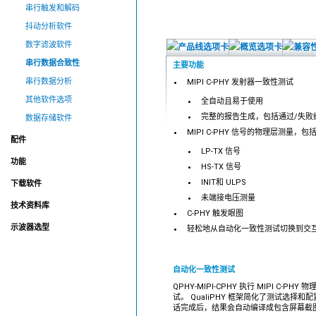
串行触发和解码
抖动分析软件
数字滤波软件
串行数据合致性
主要功能
串行数据分析
MIPI C-PHY 发射器一致性测试
其他软件选项
全自动且易于使用
完整的报告生成，包括通过/失败
数据存储软件
MIPI C-PHY 信号的物理层测量，包
配件
LP-TX 信号
功能
HS-TX 信号
INIT和 ULPS
下载软件
未端接电压测量
技术资料库
C-PHY 触发眼图
示波器选型
轻松地从自动化一致性测试切换到交
自动化一致性测试
QPHY-MIPI-CPHY 执行 MIPI C-P
试。 QualiPHY 框架简化了测试选择
话完成后，结果会自动编译成包含屏幕截