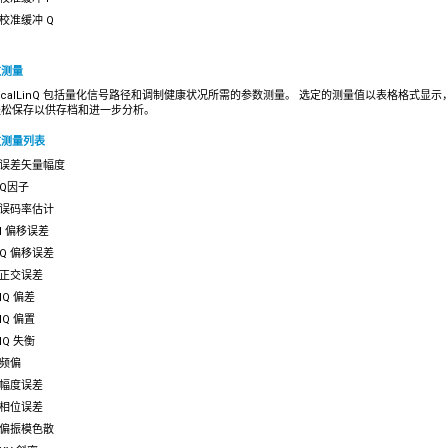
校准缓冲 Q
数测量
ticalLinQ 包括量化信号路径和调制健康状况所需的参数测量。 选定的测量值以表格格式显示
轻松保存以供存档和进一步分析。
数测量列表
误差矢量幅度
Q因子
误码率估计
I 偏移误差
Q 偏移误差
正交误差
IQ 偏差
IQ 偏置
IQ 失衡
频偏
幅度误差
相位误差
偏振模色散