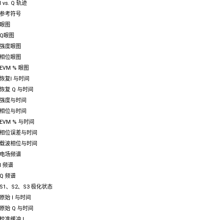
I vs. Q 轨迹
参考符号
眼图
Q眼图
强度眼图
相位眼图
EVM % 眼图
恢复I 与时间
恢复 Q 与时间
强度与时间
相位与时间
EVM % 与时间
相位误差与时间
载波相位与时间
电场频谱
I 频谱
Q 频谱
S1、S2、S3 极化状态
原始 I 与时间
原始 Q 与时间
校准缓冲 I