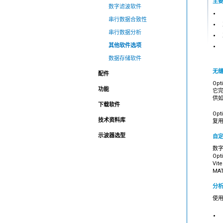
主
数字滤波软件
串行数据合致性
串行数据分析
其他软件选项
数据存储软件
无
配件
Op
功能
它完
供
下载软件
Op
技术资料库
复
示波器选型
自定
数字
Op
Vi
MA
分
使用