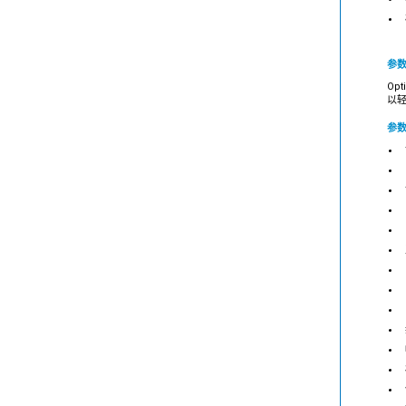
参
Op
以
参