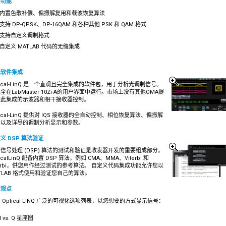
要功能
内置色散补偿、偏振解复用和载波恢复算法
支持 DP-QPSK、DP-16QAM 和各种其他 PSK 和 QAM 格式
支持自定义调制格式
自定义 MATLAB 代码的无缝集成
缝软件集成
tical-LinQ 是一个直观且完全集成的软件包，用于分析光调制信号。
全在LabMaster 10Zi-A的用户界面中运行。市场上没有其他OMA提
如此集成的示波器和相干接收器控制。
tical-LinQ 提供对 IQS 接收器的全自动控制、相位恢复算法、偏振解
用以及详尽的调制分析显示和参数。
义 DSP 算法验证
信号处理 (DSP) 算法的测试和验证是收发器开发的重要组成部分。
ticalLinQ 配备内置 DSP 算法，例如 CMA、MMA、Viterbi 和
terbi，供您用作经过测试的参考算法。 自定义代码集成功能允许您以
TLAB 格式使用和验证您自己的算法。
析观点
 Optical-LINQ 广泛的可视化选项列表，以您想要的方式显示信号：
I vs. Q 星座图