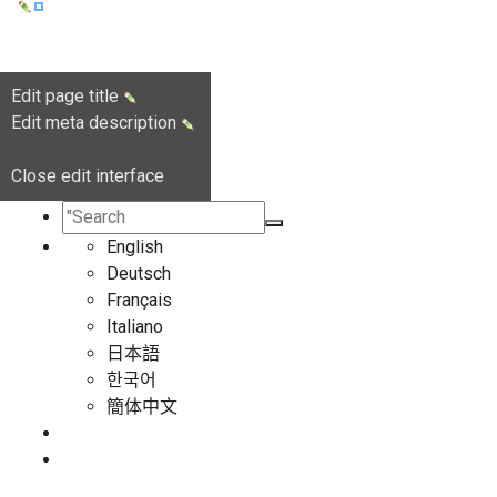
Edit page title
Edit meta description
Close edit interface
English
Deutsch
Français
Italiano
日本語
한국어
簡体中文