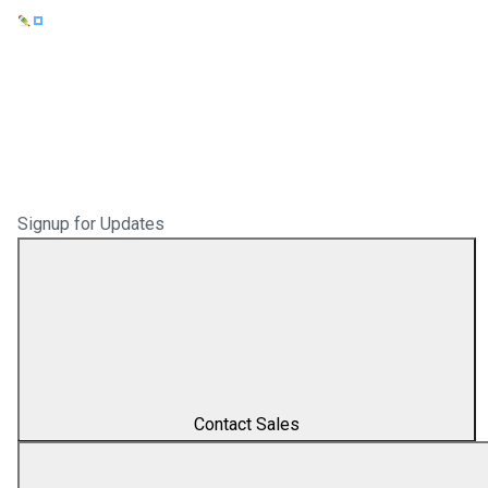
蓝牙、Wi-Fi、Matter、
Thread、Zigbee 无线测试解
决方案
Signup for Updates
Choose Category
Protocol Analyzers
Protocol Analyzers
Protocol Testers
Protocol Testers
RF PHY Testers
RF PHY Testers
Discontinued Products
Discontinued Products
">
Contact Sales
协议分析仪
协议认证仪
RF PHY 认证测试仪
停产产