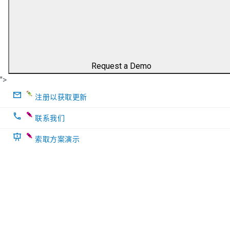
使用我们的无线测试解决方案
（从射频到协议）开发、测试和调
试支持蓝牙、Wi-Fi 和 802.15.4 的
产品。
Request a Demo
">
注册以获取更新
Teledyne LeCroy 的 Frontline 无线协议分析仪、射
频测试仪以及协议认证测试系统系列为复杂的混合的
联系我们
多技术测试环境提供品质卓越的支持，其中包括最新
索取方案演示
蓝牙、Wi-Fi (802.11) 和 Matter/Thread/Zigbee
(802.15.4) 技术。 我们为您提供服务涵盖了 - 从 RF
PHY 测试到协议分析再到蓝牙 LE 一致性测试。