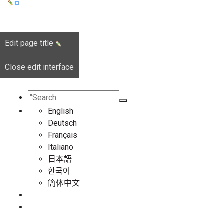
Edit page title
Close edit interface
English
Deutsch
Français
Italiano
日本語
한국어
簡体中文