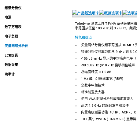
频谱分析仪
电源
Teledyne 测试工具 T3VNA 系
数字万用表
率范围从低至 100 kHz 到 3.2 GHz，
电子负载
特色和优点
矢量网络分析仪频率范围从 10 MHz 到 3
矢量网络分析仪
频谱分析仪频率范围从 9 kHz 到 3.2 
LCR仪表
-156 dBm/Hz 显示的平均噪声电平
数据采集
-98 dBc/Hz @10 kHz 偏移相位噪
总幅度精度 < 1.2 dB
功率计
1 Hz 最小分辨率带宽 (RBW)
全数字中频技术
标准前置放大器
使用 VNA 时域分析的故障距离能力
高达 1.5 GHz 的跟踪发生器套件
内置高级测量功能（CHP、ACPR、OB
10.1 英寸 WVGA (1024 x 600) 显示屏